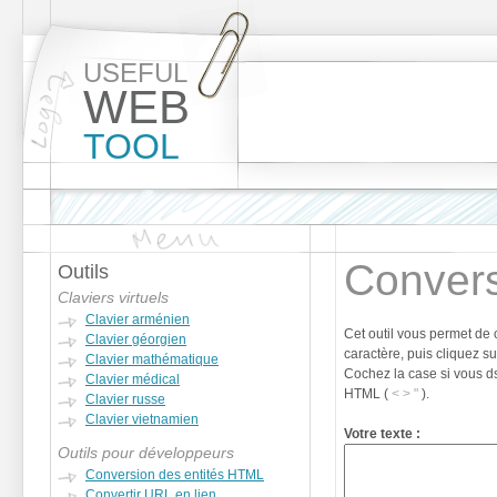
USEFUL
WEB
TOOL
Convers
Outils
Claviers virtuels
Clavier arménien
Cet outil vous permet de 
Clavier géorgien
caractère, puis cliquez su
Clavier mathématique
Cochez la case si vous ds
Clavier médical
HTML (
< > "
).
Clavier russe
Clavier vietnamien
Votre texte :
Outils pour développeurs
Conversion des entités HTML
Convertir URL en lien