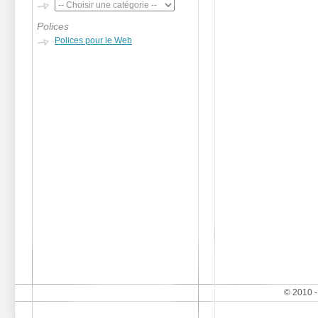
Polices
Polices pour le Web
© 2010 -