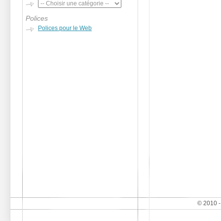
Polices
Polices pour le Web
© 2010 -