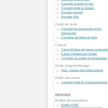
Convertir courriel en lien
Convertir texte en binaire
Encoder base64
Encoder URL
Outils de texte
Convertir les minuscules et les
majuscules
Compteur de lettres et mots
Calculs
Calcul d'indice de masse corporelle
Calcul hypothécaire simple
Convertir les unités de température
Outils d'apprentissage
Quiz : classes des médicaments
Outils amusants
Convertir texte en cryptonumérique
Normes
Entités de caractères
Entités HTML