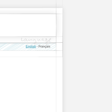
English
-
Français