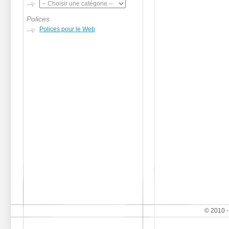
Polices
Polices pour le Web
© 2010 -