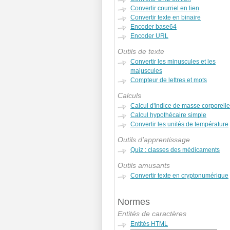
Convertir courriel en lien
Convertir texte en binaire
Encoder base64
Encoder URL
Outils de texte
Convertir les minuscules et les
majuscules
Compteur de lettres et mots
Calculs
Calcul d'indice de masse corporelle
Calcul hypothécaire simple
Convertir les unités de température
Outils d'apprentissage
Quiz : classes des médicaments
Outils amusants
Convertir texte en cryptonumérique
Normes
Entités de caractères
Entités HTML