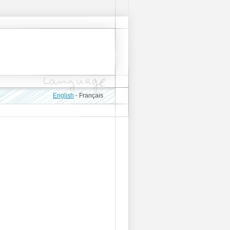
English
-
Français