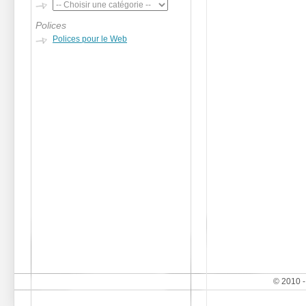
Polices
Polices pour le Web
© 2010 -