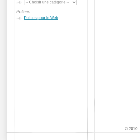
Polices
Polices pour le Web
© 2010 -