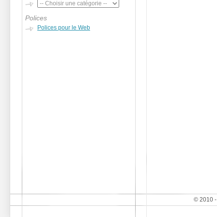
Polices
Polices pour le Web
© 2010 -