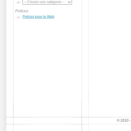
Polices
Polices pour le Web
© 2010 -