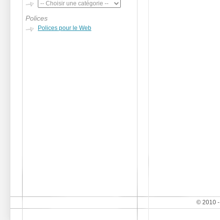
Polices
Polices pour le Web
© 2010 -