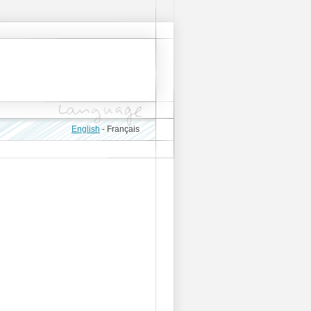
English
-
Français