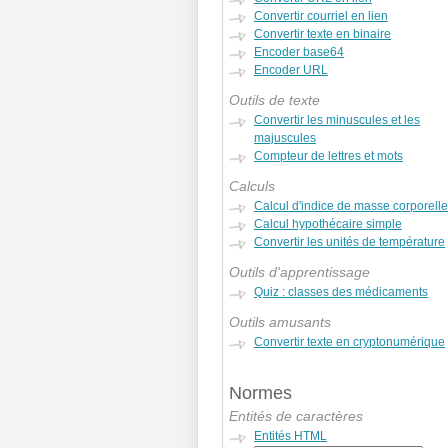
Convertir courriel en lien
Convertir texte en binaire
Encoder base64
Encoder URL
Outils de texte
Convertir les minuscules et les
majuscules
Compteur de lettres et mots
Calculs
Calcul d'indice de masse corporelle
Calcul hypothécaire simple
Convertir les unités de température
Outils d'apprentissage
Quiz : classes des médicaments
Outils amusants
Convertir texte en cryptonumérique
Normes
Entités de caractères
Entités HTML