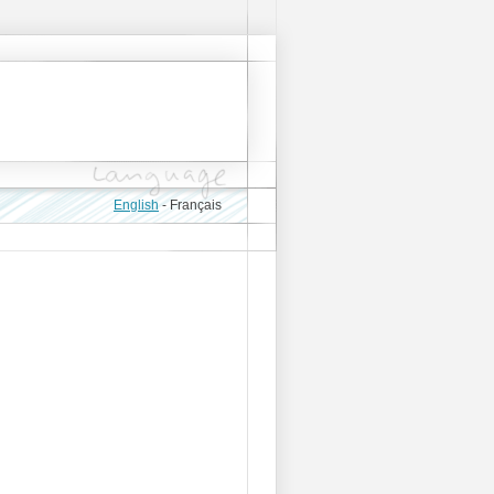
English
-
Français