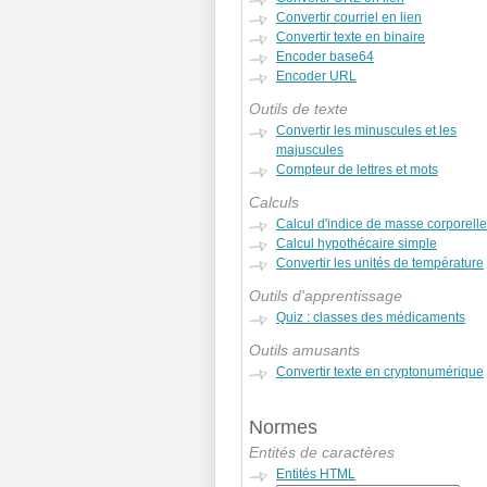
Convertir courriel en lien
Convertir texte en binaire
Encoder base64
Encoder URL
Outils de texte
Convertir les minuscules et les
majuscules
Compteur de lettres et mots
Calculs
Calcul d'indice de masse corporelle
Calcul hypothécaire simple
Convertir les unités de température
Outils d'apprentissage
Quiz : classes des médicaments
Outils amusants
Convertir texte en cryptonumérique
Normes
Entités de caractères
Entités HTML