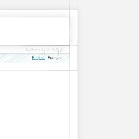
English
-
Français