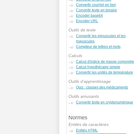
Convertir courriel en lien
Convertir texte en binaire
Encoder base64
Encoder URL
Outils de texte
Convertir les minuscules et les
majuscules
Compteur de lettres et mots
Calculs
Calcul d'indice de masse corporelle
Calcul hypothécaire simple
Convertir les unités de température
Outils d'apprentissage
Quiz : classes des médicaments
Outils amusants
Convertir texte en cryptonumérique
Normes
Entités de caractères
Entités HTML