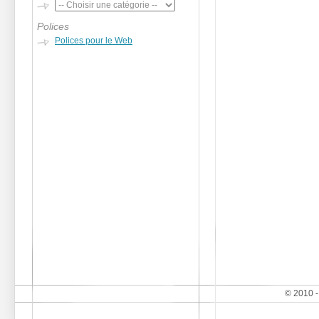
Polices
Polices pour le Web
© 2010 -